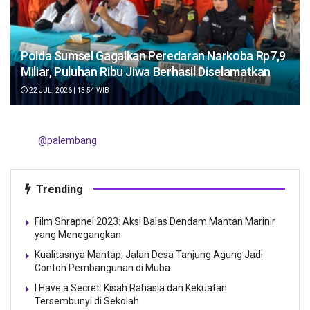
Polda Sumsel Gagalkan Peredaran Narkoba Rp7,9
Miliar, Puluhan Ribu Jiwa Berhasil Diselamatkan
22 JULI 2026 | 13:54 WIB
@palembang
Trending
Film Shrapnel 2023: Aksi Balas Dendam Mantan Marinir
yang Menegangkan
Kualitasnya Mantap, Jalan Desa Tanjung Agung Jadi
Contoh Pembangunan di Muba
I Have a Secret: Kisah Rahasia dan Kekuatan
Tersembunyi di Sekolah