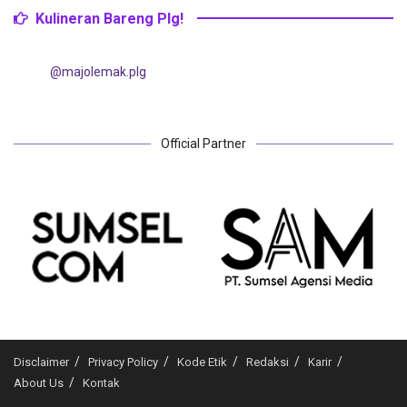
Kulineran Bareng Plg!
@majolemak.plg
Official Partner
Disclaimer
Privacy Policy
Kode Etik
Redaksi
Karir
About Us
Kontak