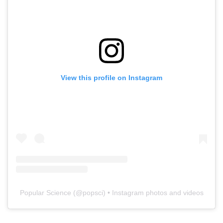
View this profile on Instagram
Popular Science
(@
popsci
) • Instagram photos and videos