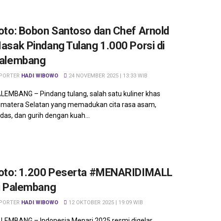
oto: Bobon Santoso dan Chef Arnold
asak Pindang Tulang 1.000 Porsi di
alembang
PORTER
HADI WIBOWO
24 NOVEMBER 2025 | 13:33 WIB
LEMBANG – Pindang tulang, salah satu kuliner khas
matera Selatan yang memadukan cita rasa asam,
das, dan gurih dengan kuah...
oto: 1.200 Peserta #MENARIDIMALL
i Palembang
PORTER
HADI WIBOWO
12 OKTOBER 2025 | 19:09 WIB
LEMBANG – Indonesia Menari 2025 resmi digelar