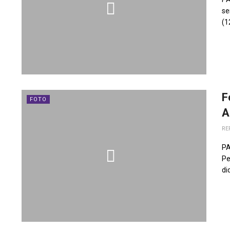
se
(1
F
FOTO
A
RE
PA
Pe
di