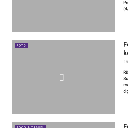
Pe
(4
F
FOTO
k
RE
Ri
Su
ma
dig
F
FOOD & TRAVEL