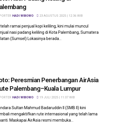
alembang
PORTER
HADI WIBOWO
23 AGUSTUS 2025 | 12:36 WIB
telah ramai penjual kopi keliling, kini mulai muncul
njual nasi padang keliling di Kota Palembang, Sumatera
latan (Sumsel) Lokasinya berada...
oto: Peresmian Penerbangan AirAsia
ute Palembang–Kuala Lumpur
PORTER
HADI WIBOWO
19 JULI 2025 | 11:07 WIB
ndara Sultan Mahmud Badaruddin II (SMB II) kini
mbali mengaktifkan rute internasional yang telah lama
nanti. Maskapai AirAsia resmi membuka...