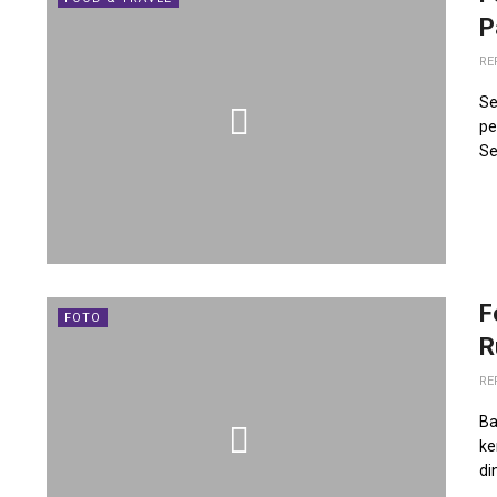
P
RE
Se
pe
Se
F
FOTO
R
RE
Ba
ke
di