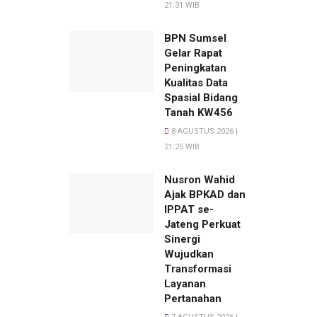
21:31 WIB
BPN Sumsel
Gelar Rapat
Peningkatan
Kualitas Data
Spasial Bidang
Tanah KW456
8 AGUSTUS 2026 |
21:25 WIB
Nusron Wahid
Ajak BPKAD dan
IPPAT se-
Jateng Perkuat
Sinergi
Wujudkan
Transformasi
Layanan
Pertanahan