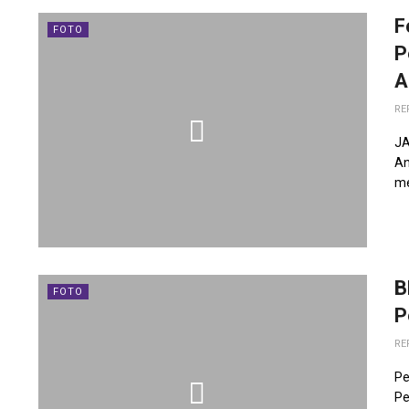
F
FOTO
P
A
RE
JA
An
me
B
FOTO
P
RE
Pe
Pe