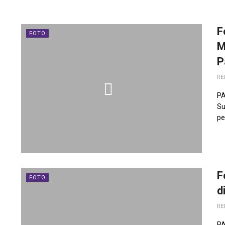
F
FOTO
M
P
RE
PA
Su
pe
F
FOTO
d
RE
PA