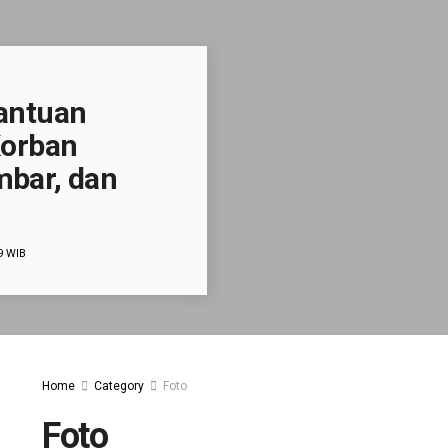
Bantuan
Korban
mbar, dan
9 WIB
Home
Category
Foto
Foto