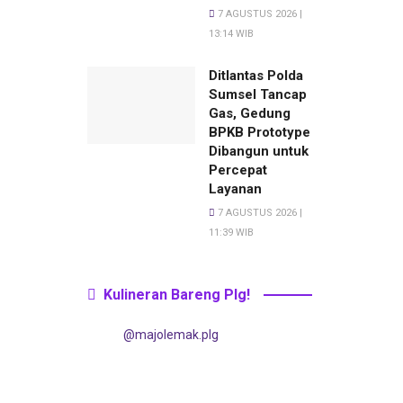
7 AGUSTUS 2026 |
13:14 WIB
Ditlantas Polda
Sumsel Tancap
Gas, Gedung
BPKB Prototype
Dibangun untuk
Percepat
Layanan
7 AGUSTUS 2026 |
11:39 WIB
Kulineran Bareng Plg!
@majolemak.plg