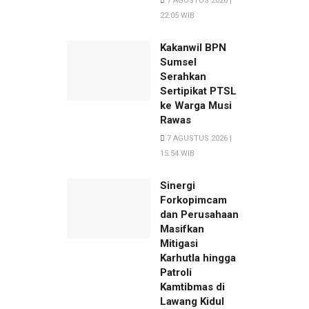
7 AGUSTUS 2026 |
22:05 WIB
Kakanwil BPN
Sumsel
Serahkan
Sertipikat PTSL
ke Warga Musi
Rawas
7 AGUSTUS 2026 |
15:54 WIB
Sinergi
Forkopimcam
dan Perusahaan
Masifkan
Mitigasi
Karhutla hingga
Patroli
Kamtibmas di
Lawang Kidul