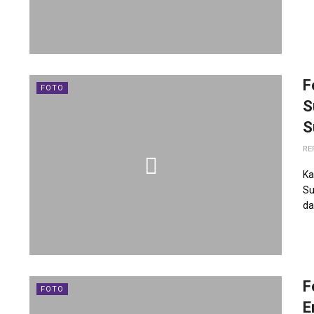
F
FOTO
S
S
RE
Ka
Su
da
F
FOTO
E