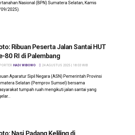
rtanahan Nasional (BPN) Sumatera Selatan, Kamis
/09/2025).
oto: Ribuan Peserta Jalan Santai HUT
e-80 RI di Palembang
PORTER
HADI WIBOWO
24 AGUSTUS 2025 | 18:03 WIB
buan Aparatur Sipil Negara (ASN) Pemerintah Provinsi
matera Selatan (Pemprov Sumsel) bersama
syarakat tumpah ruah mengikuti jalan santai yang
elar...
oto: Nasi Padang Keliling di