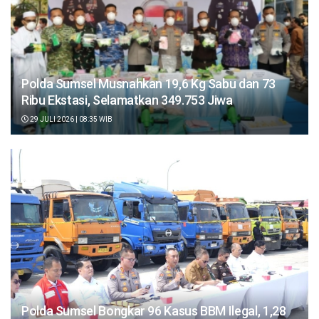
Polda Sumsel Musnahkan 19,6 Kg Sabu dan 73
Ribu Ekstasi, Selamatkan 349.753 Jiwa
29 JULI 2026 | 08:35 WIB
Polda Sumsel Bongkar 96 Kasus BBM Ilegal, 1,28