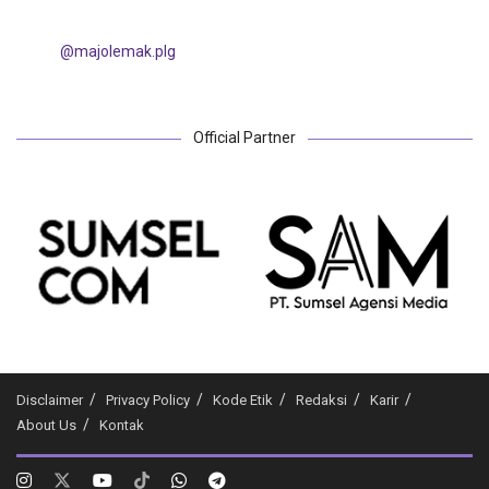
@majolemak.plg
Official Partner
Disclaimer
Privacy Policy
Kode Etik
Redaksi
Karir
About Us
Kontak