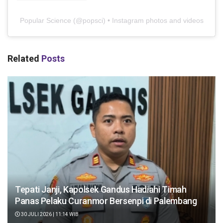
Popular Science
(@
popsci
) • Instagram photos and videos
Related
Posts
Tepati Janji, Kapolsek Gandus Hadiahi Timah
Panas Pelaku Curanmor Bersenpi di Palembang
30 JULI 2026 | 11:14 WIB