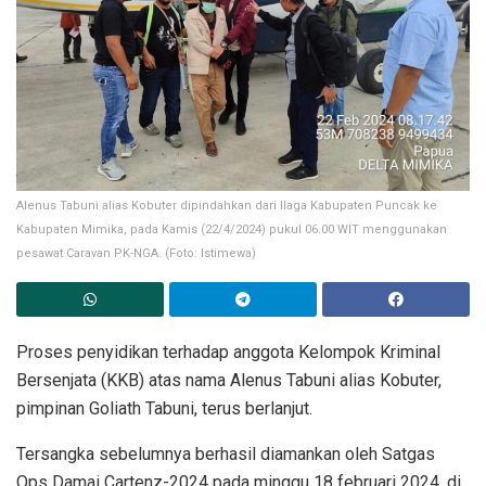
Alenus Tabuni alias Kobuter dipindahkan dari Ilaga Kabupaten Puncak ke
Kabupaten Mimika, pada Kamis (22/4/2024) pukul 06.00 WIT menggunakan
pesawat Caravan PK-NGA. (Foto: Istimewa)
Proses penyidikan terhadap anggota Kelompok Kriminal
Bersenjata (KKB) atas nama Alenus Tabuni alias Kobuter,
pimpinan Goliath Tabuni, terus berlanjut.
Tersangka sebelumnya berhasil diamankan oleh Satgas
Ops Damai Cartenz-2024 pada minggu 18 februari 2024, di