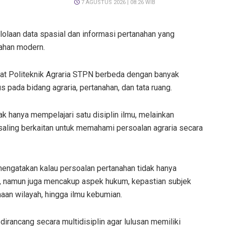
7 AGUSTUS 2026 | 08:26 WIB
laan data spasial dan informasi pertanahan yang
ahan modern.
uat Politeknik Agraria STPN berbeda dengan banyak
s pada bidang agraria, pertanahan, dan tata ruang.
 hanya mempelajari satu disiplin ilmu, melainkan
aling berkaitan untuk memahami persoalan agraria secara
mengatakan kalau persoalan pertanahan tidak hanya
, namun juga mencakup aspek hukum, kepastian subjek
naan wilayah, hingga ilmu kebumian.
 dirancang secara multidisiplin agar lulusan memiliki