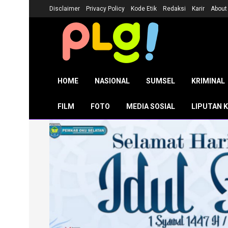
Disclaimer
Privacy Policy
Kode Etik
Redaksi
Karir
About
HOME
NASIONAL
SUMSEL
KRIMINAL
FILM
FOTO
MEDIA SOSIAL
LIPUTAN 