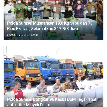
Polda Sumsel Musnahkan 19,6 Kg Sabu dan 73
Ribu Ekstasi, Selamatkan 349.753 Jiwa
29 JULI 2026 | 08:35 WIB
Polda Sumsel Bongkar 96 Kasus BBM Ilegal, 1,28
Juta Liter Minyak Disita