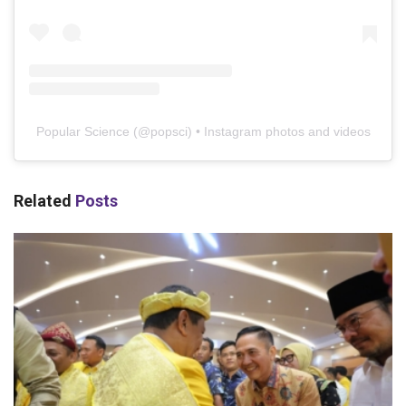
Popular Science
(@
popsci
) • Instagram photos and videos
Related
Posts