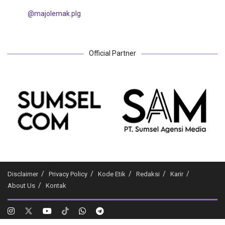
@majolemak.plg
Official Partner
Disclaimer
Privacy Policy
Kode Etik
Redaksi
Karir
About Us
Kontak