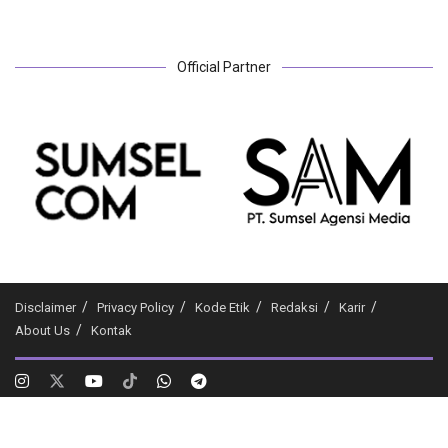
Official Partner
Disclaimer
Privacy Policy
Kode Etik
Redaksi
Karir
About Us
Kontak
Plg.co.id
- Medianya Milenial & Gen Z