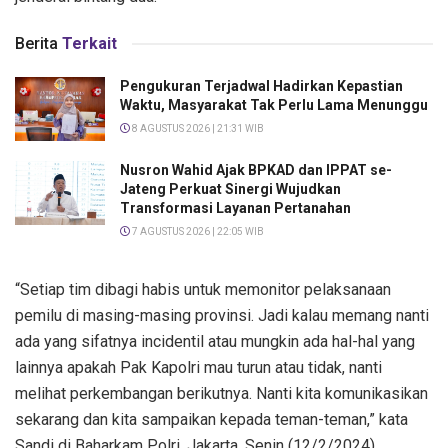
Berita
Terkait
Pengukuran Terjadwal Hadirkan Kepastian
Waktu, Masyarakat Tak Perlu Lama Menunggu
8 AGUSTUS 2026 | 21:31 WIB
Nusron Wahid Ajak BPKAD dan IPPAT se-
Jateng Perkuat Sinergi Wujudkan
Transformasi Layanan Pertanahan
7 AGUSTUS 2026 | 22:05 WIB
“Setiap tim dibagi habis untuk memonitor pelaksanaan
pemilu di masing-masing provinsi. Jadi kalau memang nanti
ada yang sifatnya incidentil atau mungkin ada hal-hal yang
lainnya apakah Pak Kapolri mau turun atau tidak, nanti
melihat perkembangan berikutnya. Nanti kita komunikasikan
sekarang dan kita sampaikan kepada teman-teman,” kata
Sandi di Baharkam Polri, Jakarta, Senin (12/2/2024).