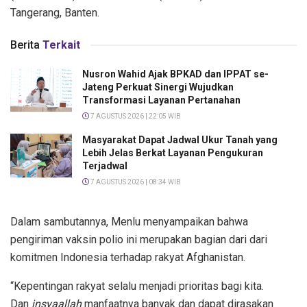
Tangerang, Banten.
Berita
Terkait
Nusron Wahid Ajak BPKAD dan IPPAT se-
Jateng Perkuat Sinergi Wujudkan
Transformasi Layanan Pertanahan
7 AGUSTUS 2026 | 22:05 WIB
Masyarakat Dapat Jadwal Ukur Tanah yang
Lebih Jelas Berkat Layanan Pengukuran
Terjadwal
7 AGUSTUS 2026 | 08:34 WIB
Dalam sambutannya, Menlu menyampaikan bahwa
pengiriman vaksin polio ini merupakan bagian dari dari
komitmen Indonesia terhadap rakyat Afghanistan.
“Kepentingan rakyat selalu menjadi prioritas bagi kita.
Dan
insyaallah
manfaatnya banyak dan dapat dirasakan