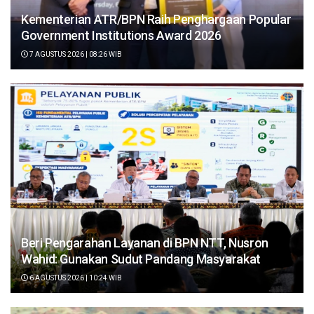
Kementerian ATR/BPN Raih Penghargaan Popular
Government Institutions Award 2026
7 AGUSTUS 2026 | 08:26 WIB
Beri Pengarahan Layanan di BPN NTT, Nusron
Wahid: Gunakan Sudut Pandang Masyarakat
6 AGUSTUS 2026 | 10:24 WIB