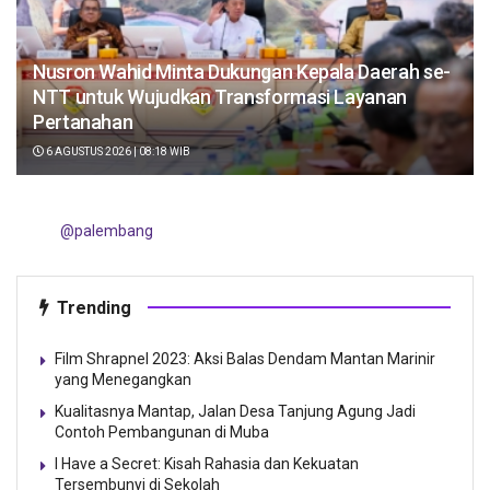
Nusron Wahid Minta Dukungan Kepala Daerah se-
NTT untuk Wujudkan Transformasi Layanan
Pertanahan
6 AGUSTUS 2026 | 08:18 WIB
@palembang
Trending
Film Shrapnel 2023: Aksi Balas Dendam Mantan Marinir
yang Menegangkan
Kualitasnya Mantap, Jalan Desa Tanjung Agung Jadi
Contoh Pembangunan di Muba
I Have a Secret: Kisah Rahasia dan Kekuatan
Tersembunyi di Sekolah