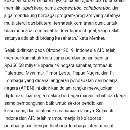
keadilan sosial. Di dalamnya, di dalam
spirit
itulah kita selalu
memiliki
spirit
kerja sama
cooperation, collaboration
, dan
juga mendukung berbagai program-program yang sifatnya
multilateral dan bilateral termasuk komitmen dunia untuk
bisa mencapai sustainable development goal, yang salah
satunya adalah di bidang kesehatan,” kata Menkeu.
Sejak didirikan pada Oktober 2019, Indonesia AID telah
memberikan hibah kerja sama pembangunan senilai
Rp356,58 milyar kepada 49 negara sahabat, termasuk
Palestina, Myanmar, Timor Leste, Papua Nugini, dan Fiji.
Lembaga yang didanai anggaran pendapatan dan belanja
negara (APBN) ini didirikan dalam rangka mewujudkan
diplomasi luar negeri dalam berbagai macam hibah dan kerja
sama pembangunan baik untuk sektor pendidikan,
kesehatan, dan bantuan kemanusiaan lainnya. Selain itu,
Indonesian AID telah mampu menjalin kolaborasi
pembangunan dengan lembaga-lembaga internasional