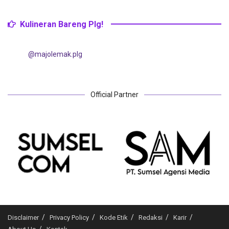
Kulineran Bareng Plg!
@majolemak.plg
Official Partner
Disclaimer
Privacy Policy
Kode Etik
Redaksi
Karir