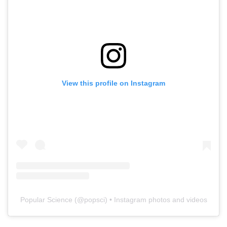
View this profile on Instagram
Popular Science
(@
popsci
) • Instagram photos and videos