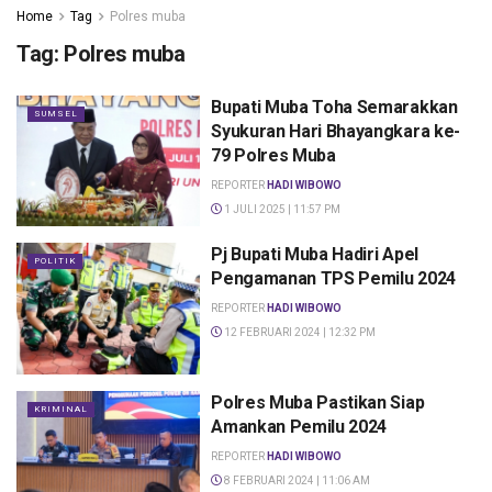
Home
Tag
Polres muba
Tag:
Polres muba
Bupati Muba Toha Semarakkan
SUMSEL
Syukuran Hari Bhayangkara ke-
79 Polres Muba
REPORTER
HADI WIBOWO
1 JULI 2025 | 11:57 PM
Pj Bupati Muba Hadiri Apel
POLITIK
Pengamanan TPS Pemilu 2024
REPORTER
HADI WIBOWO
12 FEBRUARI 2024 | 12:32 PM
Polres Muba Pastikan Siap
KRIMINAL
Amankan Pemilu 2024
REPORTER
HADI WIBOWO
8 FEBRUARI 2024 | 11:06 AM