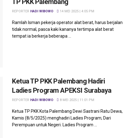
TP PKK Palembang
REPORTER
HADI WIBOWO
14 MEI 2025 | 4:05 PM
Ramlah Isman pekerja operator alat berat, harus berjalan
tidak normal, pasca kaki kananya tertimpa alat berat
tempat ia berkerja beberapa ...
Ketua TP PKK Palembang Hadiri
Ladies Program APEKSI Surabaya
REPORTER
HADI WIBOWO
8 MEI 2025 | 11:01 PM
Ketua TP PKK Kota Palembang Dewi Sastrani Ratu Dewa,
Kamis (8/5/2025) menghadiri Ladies Program; Dari
Perempuan untuk Negeri. Ladies Program ...