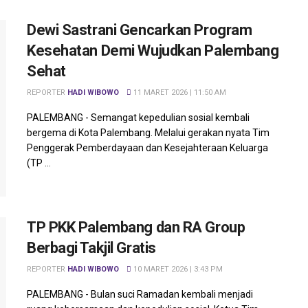
Dewi Sastrani Gencarkan Program
Kesehatan Demi Wujudkan Palembang
Sehat
REPORTER
HADI WIBOWO
11 MARET 2026 | 11:50 AM
PALEMBANG - Semangat kepedulian sosial kembali
bergema di Kota Palembang. Melalui gerakan nyata Tim
Penggerak Pemberdayaan dan Kesejahteraan Keluarga
(TP ...
TP PKK Palembang dan RA Group
Berbagi Takjil Gratis
REPORTER
HADI WIBOWO
10 MARET 2026 | 3:43 PM
PALEMBANG - Bulan suci Ramadan kembali menjadi