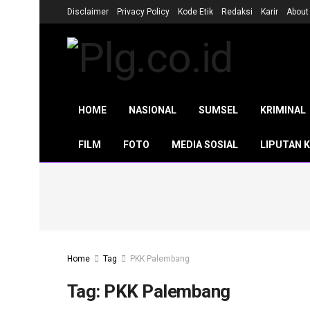
Disclaimer
Privacy Policy
Kode Etik
Redaksi
Karir
About
HOME
NASIONAL
SUMSEL
KRIMINAL
FILM
FOTO
MEDIA SOSIAL
LIPUTAN 
Home
Tag
PKK Palembang
Tag:
PKK Palembang