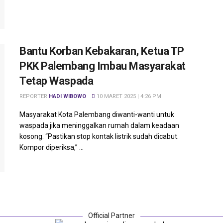
Bantu Korban Kebakaran, Ketua TP
PKK Palembang Imbau Masyarakat
Tetap Waspada
REPORTER
HADI WIBOWO
10 MARET 2025 | 4:26 PM
Masyarakat Kota Palembang diwanti-wanti untuk
waspada jika meninggalkan rumah dalam keadaan
kosong. “Pastikan stop kontak listrik sudah dicabut.
Kompor diperiksa,” ...
Official Partner