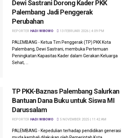
Dewi Sastrani Dorong Kader PKK
Palembang Jadi Penggerak
Perubahan
REPORTER
HADI WIBOWO
13 FEBRUARI 2026 | 4:09 PM
PALEMBANG - Ketua Tim Penggerak (TP) PKK Kota
Palembang, Dewi Sastrani, membuka Pertemuan
Peningkatan Kapasitas Kader dalam Gerakan Keluarga
Sehat, ...
TP PKK-Baznas Palembang Salurkan
Bantuan Dana Buku untuk Siswa MI
Darussalam
REPORTER
HADI WIBOWO
5 NOVEMBER 2025 | 11:42 AM
PALEMBANG - Kepedulian terhadap pendidikan generasi
muda kembali dilakukan oleh Pemerintah Kota