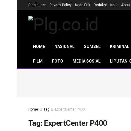
Disclaimer
Privacy Policy
Kode Etik
Redaksi
Karir
About
HOME
NASIONAL
SUMSEL
KRIMINAL
FILM
FOTO
MEDIA SOSIAL
LIPUTAN 
Home
Tag
ExpertCenter P400
Tag:
ExpertCenter P400