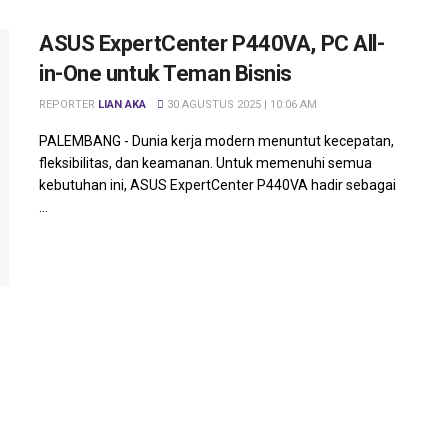
ASUS ExpertCenter P440VA, PC All-
in-One untuk Teman Bisnis
REPORTER
LIAN AKA
30 AGUSTUS 2025 | 10:06 AM
PALEMBANG - Dunia kerja modern menuntut kecepatan,
fleksibilitas, dan keamanan. Untuk memenuhi semua
kebutuhan ini, ASUS ExpertCenter P440VA hadir sebagai
...