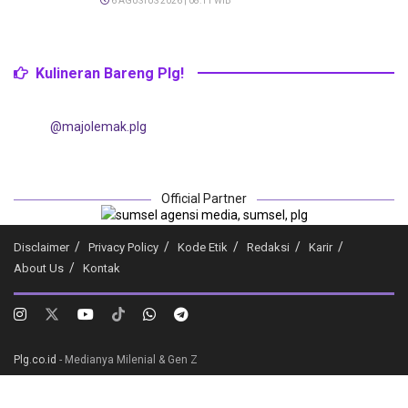
6 AGUSTUS 2026 | 08:11 WIB
Kulineran Bareng Plg!
@majolemak.plg
Official Partner
Disclaimer
Privacy Policy
Kode Etik
Redaksi
Karir
About Us
Kontak
Plg.co.id
- Medianya Milenial & Gen Z