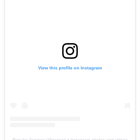
View this profile on Instagram
Popular Science
(@
popsci
) • Instagram photos and videos