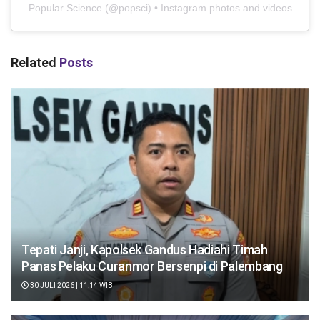
Popular Science
(@
popsci
) • Instagram photos and videos
Related
Posts
Tepati Janji, Kapolsek Gandus Hadiahi Timah
Panas Pelaku Curanmor Bersenpi di Palembang
30 JULI 2026 | 11:14 WIB