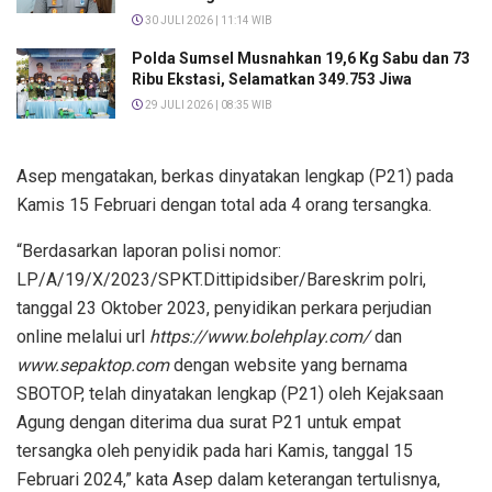
30 JULI 2026 | 11:14 WIB
Polda Sumsel Musnahkan 19,6 Kg Sabu dan 73
Ribu Ekstasi, Selamatkan 349.753 Jiwa
29 JULI 2026 | 08:35 WIB
Asep mengatakan, berkas dinyatakan lengkap (P21) pada
Kamis 15 Februari dengan total ada 4 orang tersangka.
“Berdasarkan laporan polisi nomor:
LP/A/19/X/2023/SPKT.Dittipidsiber/Bareskrim polri,
tanggal 23 Oktober 2023, penyidikan perkara perjudian
online melalui url
https://www.bolehplay.com/
dan
www.sepaktop.com
dengan website yang bernama
SBOTOP, telah dinyatakan lengkap (P21) oleh Kejaksaan
Agung dengan diterima dua surat P21 untuk empat
tersangka oleh penyidik pada hari Kamis, tanggal 15
Februari 2024,” kata Asep dalam keterangan tertulisnya,