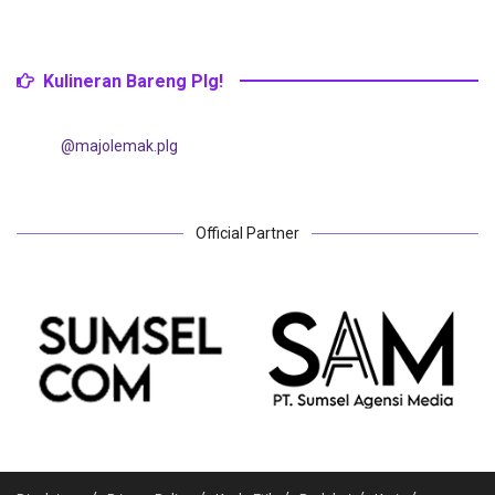
Kulineran Bareng Plg!
@majolemak.plg
Official Partner