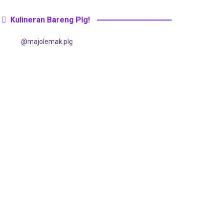
Kulineran Bareng Plg!
@majolemak.plg