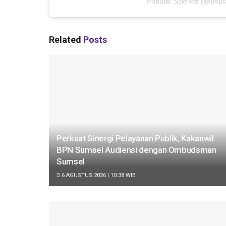
Popular Science
(@
pops
Related
Posts
Perkuat Sinergi Pelayanan Publik, Kakanwil
BPN Sumsel Audiensi dengan Ombudsman
Sumsel
6 AGUSTUS 2026 | 10:38 WIB