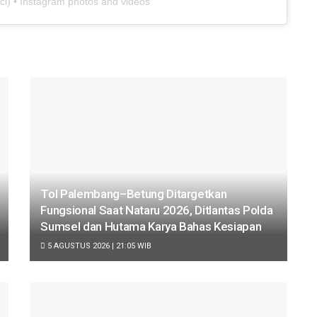
ci
) • Instagram photos and videos
Tol Palembang–Betung Ditargetkan
Fungsional Saat Nataru 2026, Ditlantas Polda
Sumsel dan Hutama Karya Bahas Kesiapan
5 AGUSTUS 2026 | 21:05 WIB