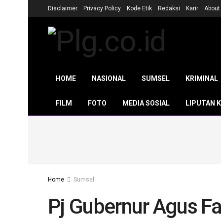
Disclaimer
Privacy Policy
Kode Etik
Redaksi
Karir
About
HOME
NASIONAL
SUMSEL
KRIMINAL
FILM
FOTO
MEDIA SOSIAL
LIPUTAN 
Home
Sumsel
Pj Gubernur Agus Fa