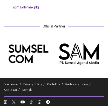
@majolemak.plg
Official Partner
Disclaimer
Privacy Policy
Kode Etik
Redaksi
Karir
About Us
Kontak