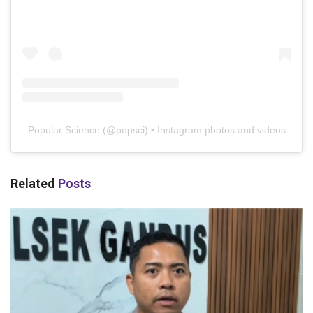
Popular Science
(@
popsci
) • Instagram photos and videos
Related
Posts