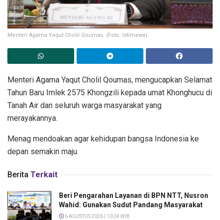
Menteri Agama Yaqut Cholil Qoumas. (Foto: Istimewa).
Menteri Agama Yaqut Cholil Qoumas, mengucapkan Selamat
Tahun Baru Imlek 2575 Khongzili kepada umat Khonghucu di
Tanah Air dan seluruh warga masyarakat yang
merayakannya.
Menag mendoakan agar kehidupan bangsa Indonesia ke
depan semakin maju.
Berita
Terkait
Beri Pengarahan Layanan di BPN NTT, Nusron
Wahid: Gunakan Sudut Pandang Masyarakat
6 AGUSTUS 2026 | 10:24 WIB