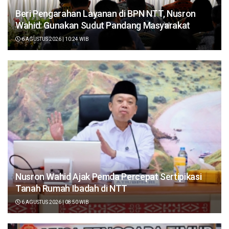
Beri Pengarahan Layanan di BPN NTT, Nusron
Wahid: Gunakan Sudut Pandang Masyarakat
6 AGUSTUS 2026 | 10:24 WIB
Nusron Wahid Ajak Pemda Percepat Sertipikasi
Tanah Rumah Ibadah di NTT
6 AGUSTUS 2026 | 08:50 WIB