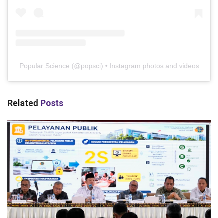
Popular Science
(@
popsci
) • Instagram photos and videos
Related
Posts