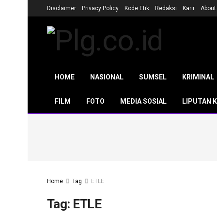
Disclaimer
Privacy Policy
Kode Etik
Redaksi
Karir
About
HOME
NASIONAL
SUMSEL
KRIMINAL
FILM
FOTO
MEDIA SOSIAL
LIPUTAN 
Home
Tag
ETLE
Tag:
ETLE