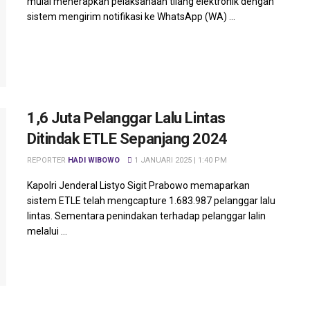
mulai menerapkan pelaksanaan tilang elektronik dengan
sistem mengirim notifikasi ke WhatsApp (WA) ...
1,6 Juta Pelanggar Lalu Lintas
Ditindak ETLE Sepanjang 2024
REPORTER
HADI WIBOWO
1 JANUARI 2025 | 1:40 PM
Kapolri Jenderal Listyo Sigit Prabowo memaparkan
sistem ETLE telah mengcapture 1.683.987 pelanggar lalu
lintas. Sementara penindakan terhadap pelanggar lalin
melalui ...