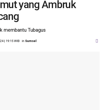
emut yang Ambruk
ncang
tuk membantu Tubagus
24 | 19:15 WIB
in
Sumsel