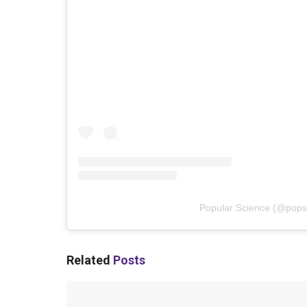
Popular Science
(@
pops
Related
Posts