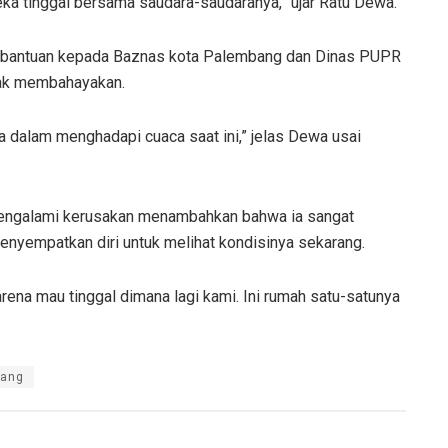
eka tinggal bersama saudara-saudaranya,” ujar Ratu Dewa.
ta bantuan kepada Baznas kota Palembang dan Dinas PUPR
dak membahayakan.
dalam menghadapi cuaca saat ini,” jelas Dewa usai
mengalami kerusakan menambahkan bahwa ia sangat
enyempatkan diri untuk melihat kondisinya sekarang.
ena mau tinggal dimana lagi kami. Ini rumah satu-satunya
cang