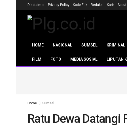
Disclaimer
Privacy Policy
Kode Etik
Redaksi
Karir
About
HOME
NASIONAL
SUMSEL
KRIMINAL
FILM
FOTO
MEDIA SOSIAL
LIPUTAN 
Home
Sumsel
Ratu Dewa Datangi 