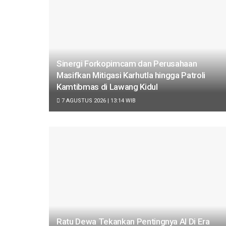
Sinergi Forkopimcam dan Perusahaan
Masifkan Mitigasi Karhutla hingga Patroli
Kamtibmas di Lawang Kidul
7 AGUSTUS 2026 | 13:14 WIB
Ratu Dewa Tekankan Pentingnya AI Di Era