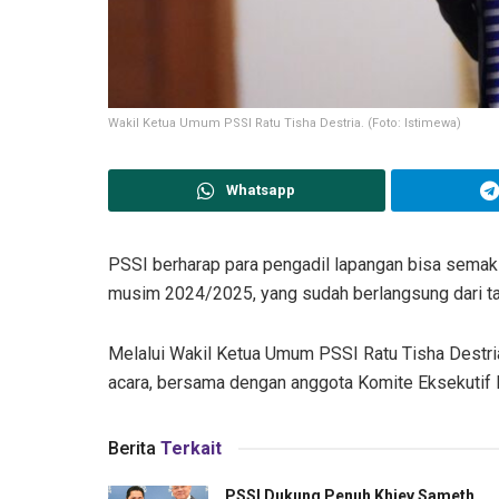
Wakil Ketua Umum PSSI Ratu Tisha Destria. (Foto: Istimewa)
Whatsapp
PSSI berharap para pengadil lapangan bisa semak
musim 2024/2025, yang sudah berlangsung dari tan
Melalui Wakil Ketua Umum PSSI Ratu Tisha Destria
acara, bersama dengan anggota Komite Eksekutif P
Berita
Terkait
PSSI Dukung Penuh Khiev Sameth