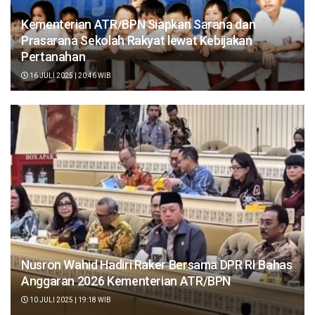
Kementerian ATR/BPN Siapkan Sarana dan
Prasarana Sekolah Rakyat lewat Kebijakan
Pertanahan
16 JULI 2025 | 20:46 WIB
Nusron Wahid Hadiri Raker Bersama DPR RI Bahas
Anggaran 2026 Kementerian ATR/BPN
10 JULI 2025 | 19:18 WIB