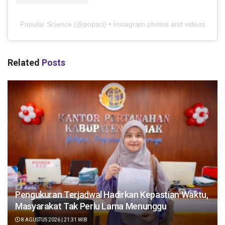
Popular Science
(@
popsci
) • Instagram photos and videos
Related
Posts
Pengukuran Terjadwal Hadirkan Kepastian Waktu,
Masyarakat Tak Perlu Lama Menunggu
8 AGUSTUS 2026 | 21:31 WIB