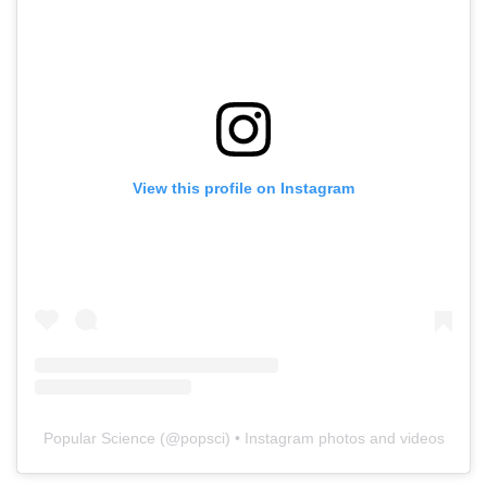
View this profile on Instagram
Popular Science
(@
popsci
) • Instagram photos and videos