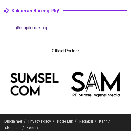
Kulineran Bareng Plg!
@majolemak.plg
Official Partner
Disclaimer
Privacy Policy
Kode Etik
Redaksi
Karir
About Us
Kontak