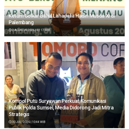
Ketum Golkar Bahlil Lahadalia Hadiri Musda XI di
Palembang
2 AGUSTUS 2026 | 22:17 WIB
Kompol Putu Suryawan Perkuat Komunikasi
Publik Polda Sumsel, Media Didorong Jadi Mitra
Strategis
30 JULI 2026 | 10:44 WIB