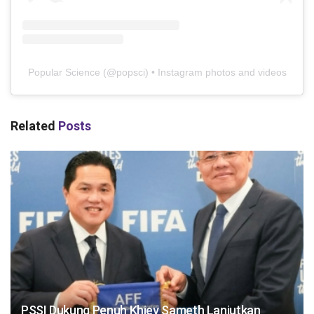
Popular Science
(@
popsci
) • Instagram photos and videos
Related
Posts
PSSI Dukung Penuh Khiev Sameth Lanjutkan