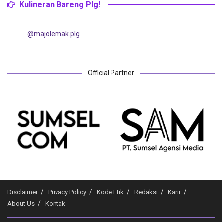
Kulineran Bareng Plg!
@majolemak.plg
Official Partner
Disclaimer
Privacy Policy
Kode Etik
Redaksi
Karir
About Us
Kontak