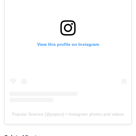
View this profile on Instagram
Popular Science
(@
popsci
) • Instagram photos and videos