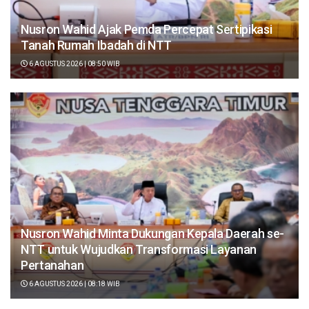
Nusron Wahid Ajak Pemda Percepat Sertipikasi
Tanah Rumah Ibadah di NTT
6 AGUSTUS 2026 | 08:50 WIB
Nusron Wahid Minta Dukungan Kepala Daerah se-
NTT untuk Wujudkan Transformasi Layanan
Pertanahan
6 AGUSTUS 2026 | 08:18 WIB