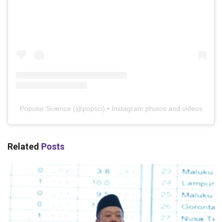
Popular Science
(@
popsci
) • Instagram photos and videos
Related
Posts