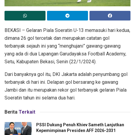
BEKASI – Gelaran Piala Soeratin U-13 memasuki hari kedua,
dimana 26 gol tercetak dan merupakan catatan gol
terbanyak sejauh ini yang “menghujani” gawang-gawang
yang ada di dua Lapangan Garudayaksa Football Academy,
Setu, Kabupaten Bekasi, Senin (22/1/2024).
Dari banyaknya gol itu, DKI Jakarta adalah penyumbang gol
terbanyak di hari ini. Delapan gol bersarang ke gawang
Jambi dan itu merupakan rekor gol terbanyak gelaran Piala
Soeratin tahun ini selama dua hari.
Berita
Terkait
PSSI Dukung Penuh Khiev Sameth Lanjutkan
Kepemimpinan Presiden AFF 2026-2031