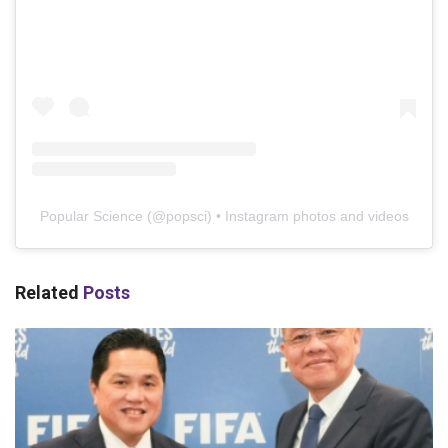
Popular Science
(@
popsci
) • Instagram photos and videos
Related
Posts