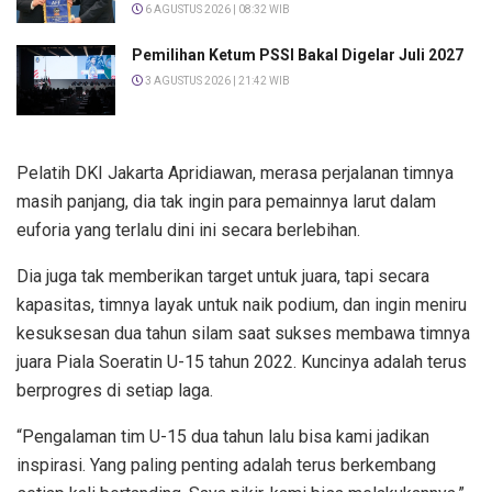
6 AGUSTUS 2026 | 08:32 WIB
Pemilihan Ketum PSSI Bakal Digelar Juli 2027
3 AGUSTUS 2026 | 21:42 WIB
Pelatih DKI Jakarta Apridiawan, merasa perjalanan timnya
masih panjang, dia tak ingin para pemainnya larut dalam
euforia yang terlalu dini ini secara berlebihan.
Dia juga tak memberikan target untuk juara, tapi secara
kapasitas, timnya layak untuk naik podium, dan ingin meniru
kesuksesan dua tahun silam saat sukses membawa timnya
juara Piala Soeratin U-15 tahun 2022. Kuncinya adalah terus
berprogres di setiap laga.
“Pengalaman tim U-15 dua tahun lalu bisa kami jadikan
inspirasi. Yang paling penting adalah terus berkembang