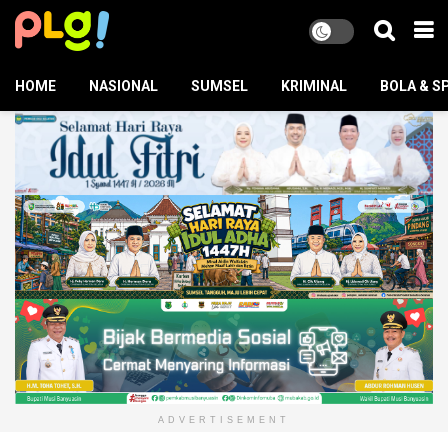
HOME
NASIONAL
SUMSEL
KRIMINAL
BOLA & S
ADVERTISEMENT