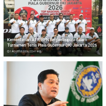
Kementerian ATR/BPN Berpartisipasi dalam
Turnamen Tenis Piala Gubernur DKI Jakarta 2026
1 AGUSTUS 2026 | 22:41 WIB