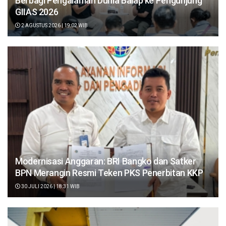
Berbagi Pengalaman Dunia Balap ke Pengunjung
GIIAS 2026
2 AGUSTUS 2026 | 19:02 WIB
Modernisasi Anggaran: BRI Bangko dan Satker
BPN Merangin Resmi Teken PKS Penerbitan KKP
30 JULI 2026 | 18:31 WIB