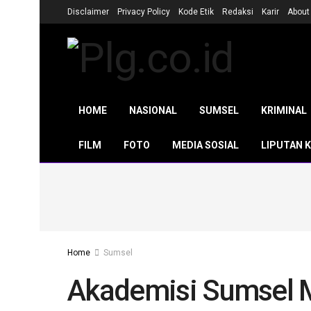
Disclaimer
Privacy Policy
Kode Etik
Redaksi
Karir
About
HOME
NASIONAL
SUMSEL
KRIMINAL
FILM
FOTO
MEDIA SOSIAL
LIPUTAN 
Home
Sumsel
Akademisi Sumsel 