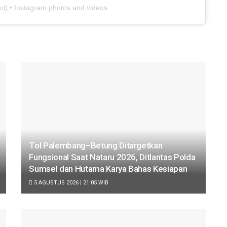
ci
) • Instagram photos and videos
Tol Palembang–Betung Ditargetkan
Fungsional Saat Nataru 2026, Ditlantas Polda
Sumsel dan Hutama Karya Bahas Kesiapan
5 AGUSTUS 2026 | 21:05 WIB