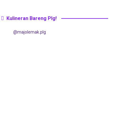
Kulineran Bareng Plg!
@majolemak.plg