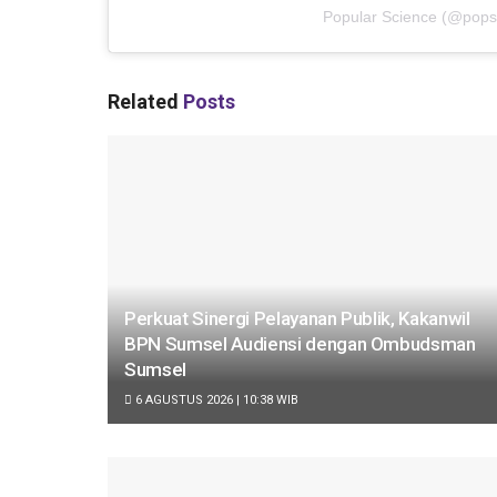
Popular Science
(@
pops
Related
Posts
Perkuat Sinergi Pelayanan Publik, Kakanwil
BPN Sumsel Audiensi dengan Ombudsman
Sumsel
6 AGUSTUS 2026 | 10:38 WIB