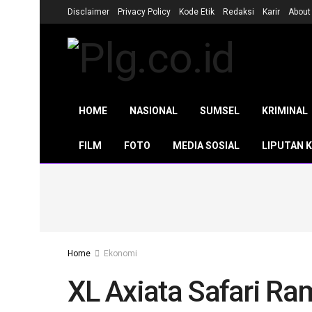
Disclaimer
Privacy Policy
Kode Etik
Redaksi
Karir
About
HOME
NASIONAL
SUMSEL
KRIMINAL
FILM
FOTO
MEDIA SOSIAL
LIPUTAN 
Home
Ekonomi
XL Axiata Safari R