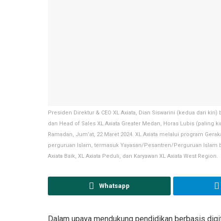
Presiden Direktur & CEO XL Axiata, Dian Siswarini (kedua dari kir
dan Head of Sales XL Axiata Greater Medan, Horas Lubis (palin
Ramadan, Jum’at, 22 Maret 2024. XL Axiata melalui program Gera
perguruan Islam, termasuk Yayasan/Pesantren/Perguruan Islam 
Axiata Baik, XL Axiata Peduli, dan Karyawan XL Axiata West Region.
Whatsapp
Dalam upaya mendukung pendidikan berbasis digit