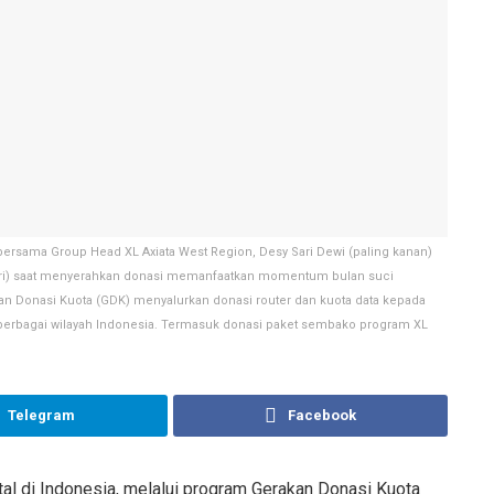
i) bersama Group Head XL Axiata West Region, Desy Sari Dewi (paling kanan)
g kiri) saat menyerahkan donasi memanfaatkan momentum bulan suci
kan Donasi Kuota (GDK) menyalurkan donasi router dan kuota data kepada
berbagai wilayah Indonesia. Termasuk donasi paket sembako program XL
Telegram
Facebook
al di Indonesia, melalui program Gerakan Donasi Kuota