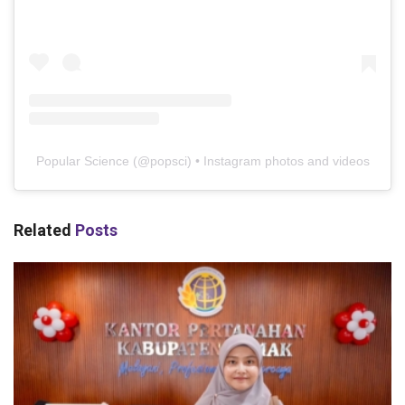
Popular Science
(@
popsci
) • Instagram photos and videos
Related
Posts