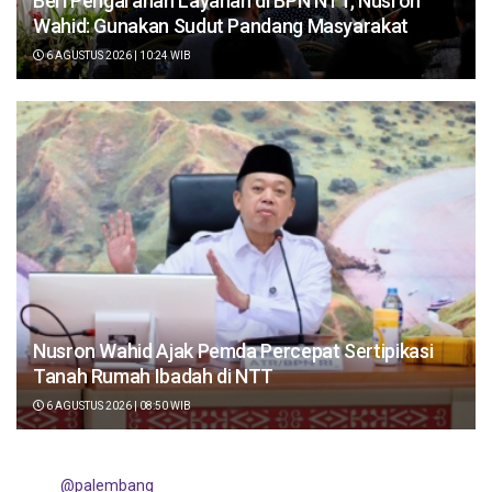
Beri Pengarahan Layanan di BPN NTT, Nusron
Wahid: Gunakan Sudut Pandang Masyarakat
6 AGUSTUS 2026 | 10:24 WIB
Nusron Wahid Ajak Pemda Percepat Sertipikasi
Tanah Rumah Ibadah di NTT
6 AGUSTUS 2026 | 08:50 WIB
@palembang