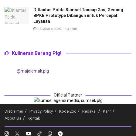
Ditlantas Polda Sumsel Tancap Gas, Gedung
BPKB Prototype Dibangun untuk Percepat
Layanan
7 AGUSTUS 2026 | 11:39 WIB
Kulineran Bareng Plg!
@majolemak.plg
Official Partner
Disclaimer
Privacy Policy
Kode Etik
Redaksi
Karir
About Us
Kontak