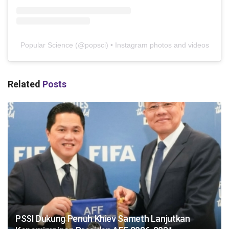
Popular Science
(@
popsci
) • Instagram photos and videos
Related
Posts
PSSI Dukung Penuh Khiev Sameth Lanjutkan