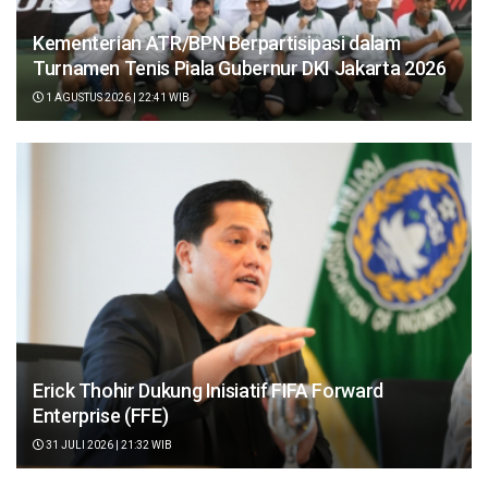
Kementerian ATR/BPN Berpartisipasi dalam
Turnamen Tenis Piala Gubernur DKI Jakarta 2026
1 AGUSTUS 2026 | 22:41 WIB
Erick Thohir Dukung Inisiatif FIFA Forward
Enterprise (FFE)
31 JULI 2026 | 21:32 WIB