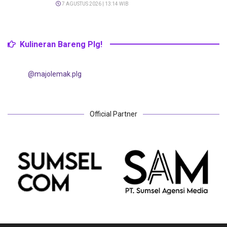
7 AGUSTUS 2026 | 13:14 WIB
Kulineran Bareng Plg!
@majolemak.plg
Official Partner