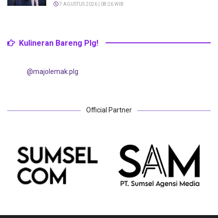
7 AGUSTUS 2026 | 08:26 WIB
Kulineran Bareng Plg!
@majolemak.plg
Official Partner