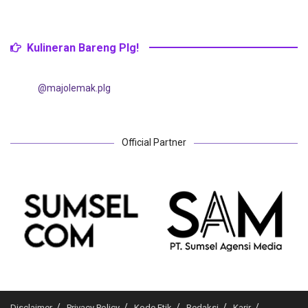
Kulineran Bareng Plg!
@majolemak.plg
Official Partner
Disclaimer
Privacy Policy
Kode Etik
Redaksi
Karir