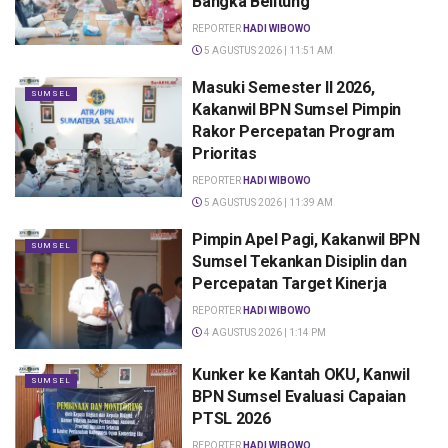
Bangka Belitung
REPORTER
HADI WIBOWO
5 AGUSTUS 2026 | 11:51 AM
Masuki Semester II 2026,
SUMSEL
Kakanwil BPN Sumsel Pimpin
Rakor Percepatan Program
Prioritas
REPORTER
HADI WIBOWO
5 AGUSTUS 2026 | 11:39 AM
Pimpin Apel Pagi, Kakanwil BPN
SUMSEL
Sumsel Tekankan Disiplin dan
Percepatan Target Kinerja
REPORTER
HADI WIBOWO
4 AGUSTUS 2026 | 1:14 PM
Kunker ke Kantah OKU, Kanwil
SUMSEL
BPN Sumsel Evaluasi Capaian
PTSL 2026
REPORTER
HADI WIBOWO