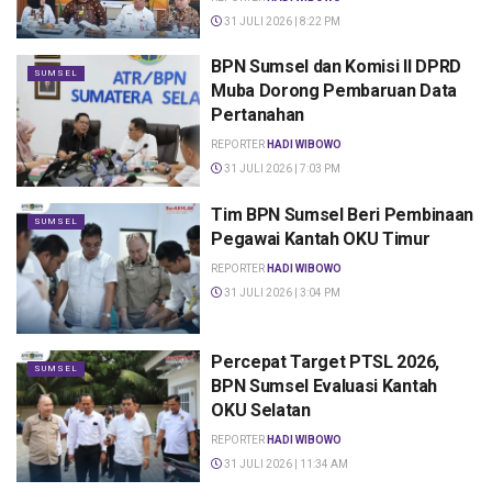
31 JULI 2026 | 8:22 PM
BPN Sumsel dan Komisi II DPRD
SUMSEL
Muba Dorong Pembaruan Data
Pertanahan
REPORTER
HADI WIBOWO
31 JULI 2026 | 7:03 PM
Tim BPN Sumsel Beri Pembinaan
SUMSEL
Pegawai Kantah OKU Timur
REPORTER
HADI WIBOWO
31 JULI 2026 | 3:04 PM
Percepat Target PTSL 2026,
SUMSEL
BPN Sumsel Evaluasi Kantah
OKU Selatan
REPORTER
HADI WIBOWO
31 JULI 2026 | 11:34 AM