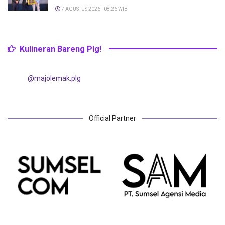
7 AGUSTUS 2026 | 08:26 WIB
Kulineran Bareng Plg!
@majolemak.plg
Official Partner