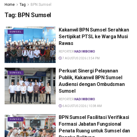
Home
Tag
BPN Sumsel
Tag:
BPN Sumsel
Kakanwil BPN Sumsel Serahkan
SUMSEL
Sertipikat PTSL ke Warga Musi
Rawas
REPORTER
HADI WIBOWO
7 AGUSTUS 2026 | 3:54 PM
Perkuat Sinergi Pelayanan
SUMSEL
Publik, Kakanwil BPN Sumsel
Audiensi dengan Ombudsman
Sumsel
REPORTER
HADI WIBOWO
6 AGUSTUS 2026 | 10:38 AM
BPN Sumsel Fasilitasi Verifikasi
SUMSEL
Formasi Jabatan Fungsional
Penata Ruang untuk Sumsel dan