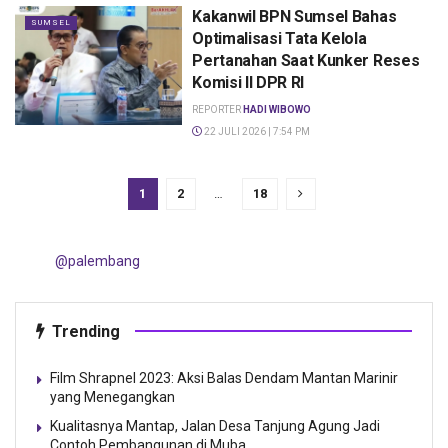
Kakanwil BPN Sumsel Bahas
SUMSEL
Optimalisasi Tata Kelola
Pertanahan Saat Kunker Reses
Komisi II DPR RI
REPORTER
HADI WIBOWO
22 JULI 2026 | 7:54 PM
1
2
…
18
@palembang
Trending
Film Shrapnel 2023: Aksi Balas Dendam Mantan Marinir
yang Menegangkan
Kualitasnya Mantap, Jalan Desa Tanjung Agung Jadi
Contoh Pembangunan di Muba