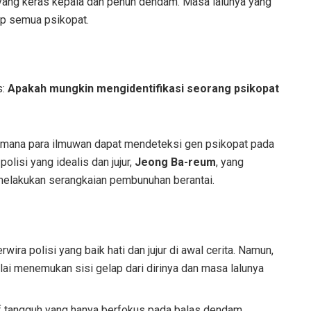
 yang keras kepala dan penuh dendam. Masa lalunya yang
p semua psikopat.
s:
Apakah mungkin mengidentifikasi seorang psikopat
di mana para ilmuwan dapat mendeteksi gen psikopat pada
olisi yang idealis dan jujur,
Jeong Ba-reum
, yang
 melakukan serangkaian pembunuhan berantai.
rwira polisi yang baik hati dan jujur di awal cerita. Namun,
ulai menemukan sisi gelap dari dirinya dan masa lalunya
if tangguh yang hanya berfokus pada balas dendam