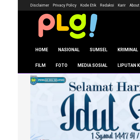
Disclaimer
Privacy Policy
Kode Etik
Redaksi
Karir
About
HOME
NASIONAL
SUMSEL
KRIMINAL
FILM
FOTO
MEDIA SOSIAL
LIPUTAN 