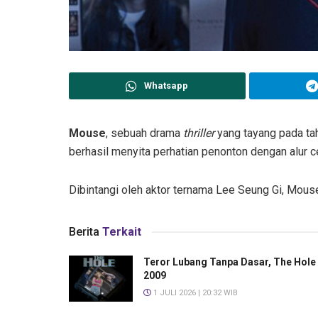
Whatsapp
Mouse
, sebuah drama
thriller
yang tayang pada ta
berhasil menyita perhatian penonton dengan alur c
Dibintangi oleh aktor ternama Lee Seung Gi, Mou
Berita
Terkait
Teror Lubang Tanpa Dasar, The Hole
2009
1 JULI 2026 | 20:32 WIB