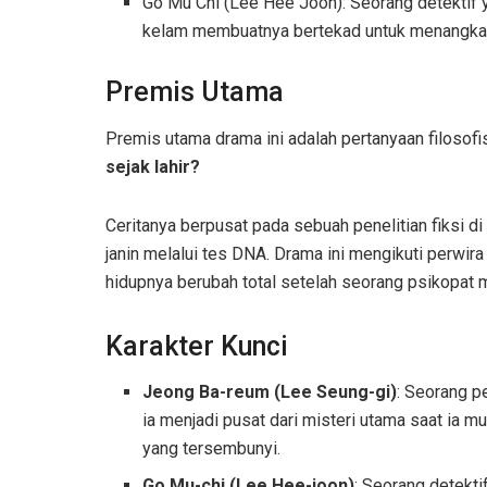
Go Mu Chi (Lee Hee Joon): Seorang detektif
kelam membuatnya bertekad untuk menangka
Premis Utama
Premis utama drama ini adalah pertanyaan filosofi
sejak lahir?
Ceritanya berpusat pada sebuah penelitian fiksi 
janin melalui tes DNA. Drama ini mengikuti perwira p
hidupnya berubah total setelah seorang psikopat
Karakter Kunci
Jeong Ba-reum (Lee Seung-gi)
: Seorang pe
ia menjadi pusat dari misteri utama saat ia m
yang tersembunyi.
Go Mu-chi (Lee Hee-joon)
: Seorang detekt