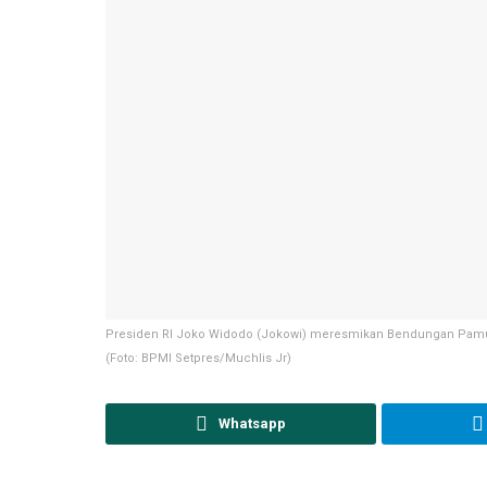
Presiden RI Joko Widodo (Jokowi) meresmikan Bendungan Pamukku
(Foto: BPMI Setpres/Muchlis Jr)
Whatsapp