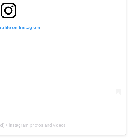
profile on Instagram
ci
) • Instagram photos and videos