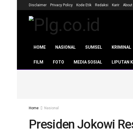
Disclaimer
Privacy Policy
Kode Etik
Redaksi
Karir
About
HOME
NASIONAL
SUMSEL
KRIMINAL
FILM
FOTO
MEDIA SOSIAL
LIPUTAN 
Home
Nasional
Presiden Jokowi R