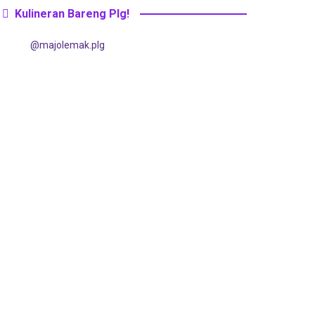
Kulineran Bareng Plg!
@majolemak.plg