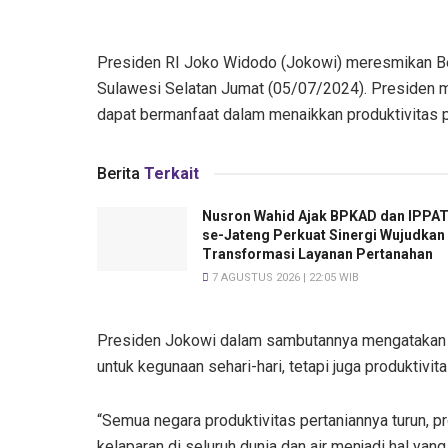
Presiden RI Joko Widodo (Jokowi) meresmikan Be
Sulawesi Selatan Jumat (05/07/2024). Preside
dapat bermanfaat dalam menaikkan produktivitas p
Berita
Terkait
Nusron Wahid Ajak BPKAD dan IPPA
se-Jateng Perkuat Sinergi Wujudkan
Transformasi Layanan Pertanahan
7 AGUSTUS 2026 | 22:05 WIB
Presiden Jokowi dalam sambutannya mengatakan 
untuk kegunaan sehari-hari, tetapi juga produktivita
“Semua negara produktivitas pertaniannya turun, pr
kelaparan di seluruh dunia dan air menjadi hal yang 