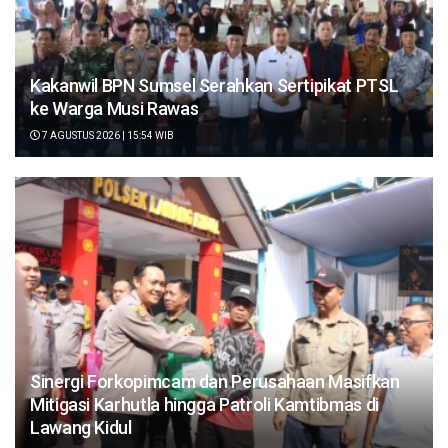
Kakanwil BPN Sumsel Serahkan Sertipikat PTSL
ke Warga Musi Rawas
7 AGUSTUS 2026 | 15:54 WIB
Sinergi Forkopimcam dan Perusahaan Masifkan
Mitigasi Karhutla hingga Patroli Kamtibmas di
Lawang Kidul