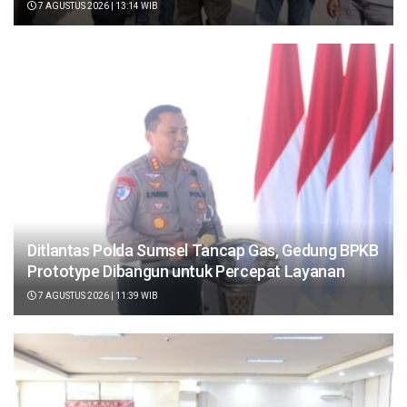
7 AGUSTUS 2026 | 13:14 WIB
Ditlantas Polda Sumsel Tancap Gas, Gedung BPKB
Prototype Dibangun untuk Percepat Layanan
7 AGUSTUS 2026 | 11:39 WIB