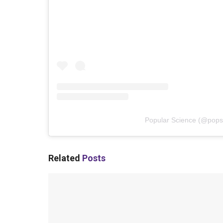
Popular Science
(@
pops
Related
Posts