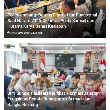
Tol Palembang–Betung Ditargetkan Fungsional
Saat Nataru 2026, Ditlantas Polda Sumsel dan
Hutama Karya Bahas Kesiapan
5 AGUSTUS 2026 | 21:05 WIB
BPN Sumsel Fasilitasi Verifikasi Formasi Jabatan
Fungsional Penata Ruang untuk Sumsel dan
Bangka Belitung