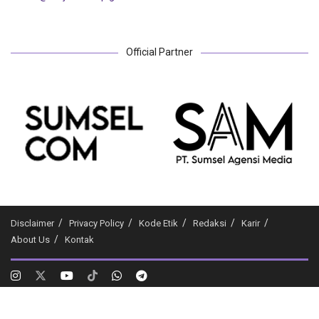
Official Partner
Disclaimer
Privacy Policy
Kode Etik
Redaksi
Karir
About Us
Kontak
Plg.co.id
- Medianya Milenial & Gen Z