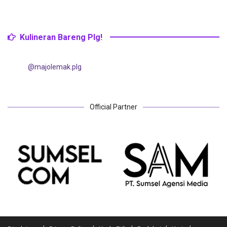
Kulineran Bareng Plg!
@majolemak.plg
Official Partner