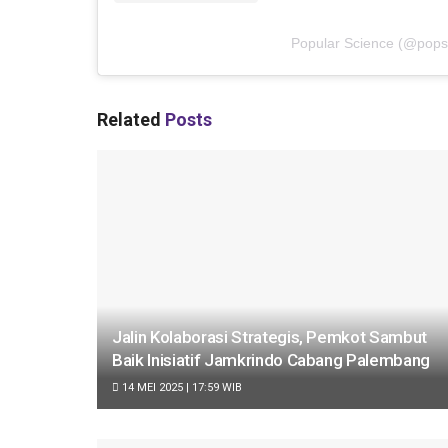
Popular Science
(@
pops
Related
Posts
Jalin Kolaborasi Strategis, Pemkot Sambut
Baik Inisiatif Jamkrindo Cabang Palembang
14 MEI 2025 | 17:59 WIB