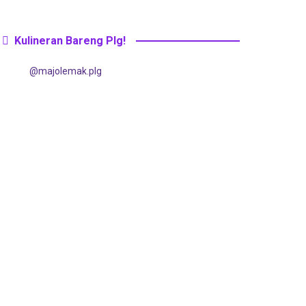
Kulineran Bareng Plg!
@majolemak.plg