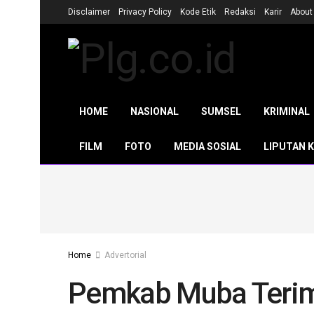
Disclaimer
Privacy Policy
Kode Etik
Redaksi
Karir
About
HOME
NASIONAL
SUMSEL
KRIMINAL
FILM
FOTO
MEDIA SOSIAL
LIPUTAN 
Home
Advertorial
Pemkab Muba Teri