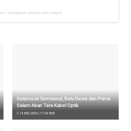
ci
) • Instagram photos and videos
Selama Ini Semrawut, Ratu Dewa dan Prima
Salam Akan Tata Kabel Optik
14 MEI 2025 | 17:54 WIB