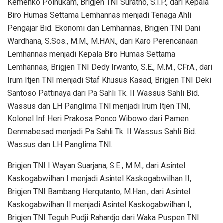
Kemenko Polhukam, Brigjen TNI Suratno, S.I.P., dari Kepala
Biro Humas Settama Lemhannas menjadi Tenaga Ahli
Pengajar Bid. Ekonomi dan Lemhannas, Brigjen TNI Dani
Wardhana, S.Sos., M.M., M.HAN., dari Karo Perencanaan
Lemhannas menjadi Kepala Biro Humas Settama
Lemhannas, Brigjen TNI Dedy Irwanto, S.E., M.M., CFrA., dari
Irum Itjen TNI menjadi Staf Khusus Kasad, Brigjen TNI Deki
Santoso Pattinaya dari Pa Sahli Tk. II Wassus Sahli Bid.
Wassus dan LH Panglima TNI menjadi Irum Itjen TNI,
Kolonel Inf Heri Prakosa Ponco Wibowo dari Pamen
Denmabesad menjadi Pa Sahli Tk. II Wassus Sahli Bid.
Wassus dan LH Panglima TNI.
Brigjen TNI I Wayan Suarjana, S.E., M.M., dari Asintel
Kaskogabwilhan I menjadi Asintel Kaskogabwilhan II,
Brigjen TNI Bambang Herqutanto, M.Han., dari Asintel
Kaskogabwilhan II menjadi Asintel Kaskogabwilhan I,
Brigjen TNI Teguh Pudji Rahardjo dari Waka Puspen TNI