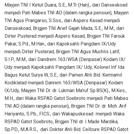
Mayjen TNI I Ketut Duara, S.E., M.Tr (Han)., dari Danseskoad
menjadi Pati Mabes TNI AD (dalam rangka pensiun), Mayjen
TNI Agus Prangarso, S.Sos., dari Aspers Kasad menjadi
Danseskoad, Brigjen TNI Arief Gajah Mada, S.E., M.M., dari
Dirter Pusterad menjadi Aspers Kasad, Brigjen TNI Farouk
Pakar, S.Pd., M.Han., dari Kapoksahli Pangdam IX/Udy
menjadi Dirter Pusterad, Brigjen TNI Agus Muchlis Latif,
S.I.P., M.M., dari Dandrem 163/WSA (Denpasar) Kodam IX/
Udy menjadi Kapoksahli Pangdam IX/ Udy, Kolonel Inf Ida
Bagus Ketut Surya W, S.E., dari Pamen Ahli Bid. Kermamil
Kodiklatad menjadi Danrem 163/WSA (Denpasar) Kodam
IX/Udy, Mayjen TNI Dr. dr. Lukman Ma’ruf Sp.BS(K)., M.Kes.,
M.H., dari Waka RSPAD Gatot Soebroto menjadi Pati Mabes
TNI AD (dalam rangka pensiun), Brigjen TNI Dr. dr. Moh. Arif
Hariyanto, S.Pb., FICS., dari Wakapuskesad menjadi Waka
RSPAD Gatot Soebroto, Brigjen TNI dr. I Made Mardika,
Sp.PD., M.A.R.S., dari Dokter Ahli Bid. Cellcure RSPAD Gatot