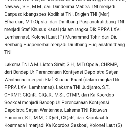
Nawawi, S.E., M.M., dari Dandenma Mabes TNI menjadi
Danpusdikbangspes Kodiklat TNI, Brigjen TNI (Mar)
Efhardian, M.Tr.Opsla., dari Dirlitbang Pusjianstralitbang TNI
menjadi Staf Khusus Kasal (dalam rangka Dik PPRA LXVI
Lemhannas), Kolonel Laut (P) Muhammad Tohir, dari Dir.
Renbang Puspenerbal menjadi Dirlitbang Pusjianstralitbang
TNI.
Laksma TNI A.M. Liston Sirait, S.H., M.Tr.Opsla., CHRMP.,
dari Bandep Ur Perencanaan Kontijensi Depolstra Setjen
Wantannas menjadi Staf Khusus Kasal (dalam rangka Dik
PPRA LXVI Lemhannas), Laksma TNI Judijanto, S.T.,
CHRMP., CIQnR., CIQaR., M.Si., CTMP., dari Ka Koordos
Seskoal menjadi Bandep Ur Perencanaan Kontijensi
Depolstra Setjen Wantannas, Laksma TNI Riduwan
Purnomo, S.T., M.M., ClQnR., ClQaR., dari Kapoksahli
Koarmada I menjadi Ka Koordos Seskoal, Kolonel Laut (S)