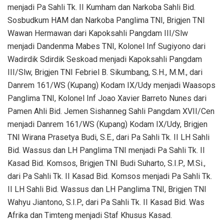
menjadi Pa Sahli Tk. II Kumham dan Narkoba Sahli Bid.
Sosbudkum HAM dan Narkoba Panglima TNI, Brigjen TNI
Wawan Hermawan dari Kapoksahli Pangdam III/Slw
menjadi Dandenma Mabes TNI, Kolonel Inf Sugiyono dari
Wadirdik Sdirdik Seskoad menjadi Kapoksahli Pangdam
III/Slw, Brigjen TNI Febriel B. Sikumbang, S.H., M.M., dari
Danrem 161/WS (Kupang) Kodam IX/Udy menjadi Waasops
Panglima TNI, Kolonel Inf Joao Xavier Barreto Nunes dari
Pamen Ahli Bid. Jemen Sishanneg Sahli Pangdam XVII/Cen
menjadi Danrem 161/WS (Kupang) Kodam IX/Udy, Brigjen
TNI Wirana Prasetya Budi, S.E., dari Pa Sahli Tk. II LH Sahli
Bid. Wassus dan LH Panglima TNI menjadi Pa Sahli Tk. II
Kasad Bid. Komsos, Brigjen TNI Budi Suharto, S.I.P., M.Si.,
dari Pa Sahli Tk. II Kasad Bid. Komsos menjadi Pa Sahli Tk.
II LH Sahli Bid. Wassus dan LH Panglima TNI, Brigjen TNI
Wahyu Jiantono, S.I.P., dari Pa Sahli Tk. II Kasad Bid. Was
Afrika dan Timteng menjadi Staf Khusus Kasad.