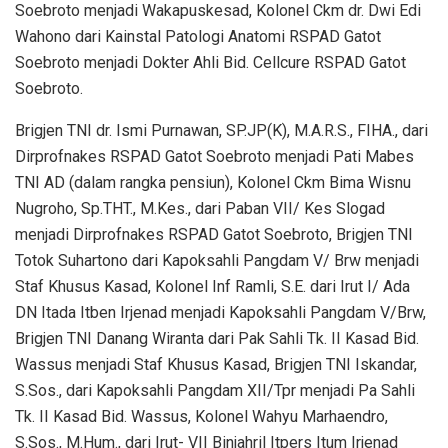
Soebroto menjadi Wakapuskesad, Kolonel Ckm dr. Dwi Edi
Wahono dari Kainstal Patologi Anatomi RSPAD Gatot
Soebroto menjadi Dokter Ahli Bid. Cellcure RSPAD Gatot
Soebroto.
Brigjen TNI dr. Ismi Purnawan, SP.JP(K), M.A.R.S., FIHA., dari
Dirprofnakes RSPAD Gatot Soebroto menjadi Pati Mabes
TNI AD (dalam rangka pensiun), Kolonel Ckm Bima Wisnu
Nugroho, Sp.THT., M.Kes., dari Paban VII/ Kes Slogad
menjadi Dirprofnakes RSPAD Gatot Soebroto, Brigjen TNI
Totok Suhartono dari Kapoksahli Pangdam V/ Brw menjadi
Staf Khusus Kasad, Kolonel Inf Ramli, S.E. dari Irut I/ Ada
DN Itada Itben Irjenad menjadi Kapoksahli Pangdam V/Brw,
Brigjen TNI Danang Wiranta dari Pak Sahli Tk. II Kasad Bid.
Wassus menjadi Staf Khusus Kasad, Brigjen TNI Iskandar,
S.Sos., dari Kapoksahli Pangdam XII/Tpr menjadi Pa Sahli
Tk. II Kasad Bid. Wassus, Kolonel Wahyu Marhaendro,
S.Sos., M.Hum., dari Irut- VII Binjahril Itpers Itum Irjenad