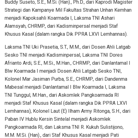
Buddy Suseto, S.E., M.Si. (Han)., Ph.D., dari Kaprodi Magister
Strategi dan Kampanye Mil Fakultas Strahan Unhan Kemhan
menjadi Kapoksahli Koarmada I, Laksma TNI Ashari
Alamsyah, CHRMP., dari Kadisminpersal menjadi Staf
Khusus Kasal (dalam rangka Dik PPRA LXVI Lemhannas).
Laksma TNI Uki Prasetia, S.T., M.M., dari Dosen Ahli Latgab
Sesko TNI menjadi Kadisminpersal, Laksma TNI Dores
Afrianto Ardi, S.E., M.Si., M.Han., CHRMP., dari Danlantamal I
Blw Koarmada I menjadi Dosen Ahli Latgab Sesko TNI,
Kolonel Mar Jasiman Purba, S.E., CHRMP., dari Dandenma
Mabesal menjadi Danlantamal I Blw Koarmada I, Laksma
TNI Tunggul, M.Han., dari Askomlek Pangkoarmada RI
menjadi Staf Khusus Kasal (dalam rangka Dik PPRA LXVI
Lemhannas), Kolonel Laut (E) Ilham Army Ritonga, S.H., dari
Paban IV Hublu Kersin Sintelal menjadi Askomlek
Pangkoarmada RI, dan Laksma TNI R. Kukuh Sulistijono,
M.M. M.Si. (Han)., dari Staf Khusus Kasal menjadi Pati