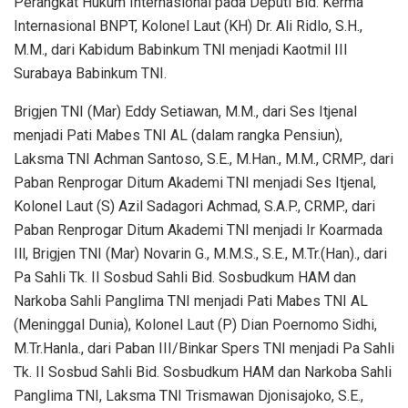
Perangkat Hukum Internasional pada Deputi Bid. Kerma
Internasional BNPT, Kolonel Laut (KH) Dr. Ali Ridlo, S.H.,
M.M., dari Kabidum Babinkum TNI menjadi Kaotmil III
Surabaya Babinkum TNI.
Brigjen TNI (Mar) Eddy Setiawan, M.M., dari Ses Itjenal
menjadi Pati Mabes TNI AL (dalam rangka Pensiun),
Laksma TNI Achman Santoso, S.E., M.Han., M.M., CRMP., dari
Paban Renprogar Ditum Akademi TNI menjadi Ses Itjenal,
Kolonel Laut (S) Azil Sadagori Achmad, S.A.P., CRMP., dari
Paban Renprogar Ditum Akademi TNI menjadi Ir Koarmada
Ill, Brigjen TNI (Mar) Novarin G., M.M.S., S.E., M.Tr.(Han)., dari
Pa Sahli Tk. II Sosbud Sahli Bid. Sosbudkum HAM dan
Narkoba Sahli Panglima TNI menjadi Pati Mabes TNI AL
(Meninggal Dunia), Kolonel Laut (P) Dian Poernomo Sidhi,
M.Tr.Hanla., dari Paban III/Binkar Spers TNI menjadi Pa Sahli
Tk. II Sosbud Sahli Bid. Sosbudkum HAM dan Narkoba Sahli
Panglima TNI, Laksma TNI Trismawan Djonisajoko, S.E.,