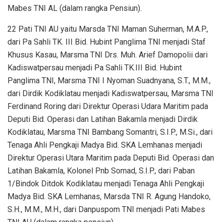
Mabes TNI AL (dalam rangka Pensiun).
22 Pati TNI AU yaitu Marsda TNI Maman Suherman, M.A.P.,
dari Pa Sahli TK. III Bid. Hubint Panglima TNI menjadi Staf
Khusus Kasau, Marsma TNI Drs. Muh. Arief Damopolii dari
Kadiswatpersau menjadi Pa Sahli TK.III Bid. Hubint
Panglima TNI, Marsma TNI I Nyoman Suadnyana, S.T., M.M.,
dari Dirdik Kodiklatau menjadi Kadiswatpersau, Marsma TNI
Ferdinand Roring dari Direktur Operasi Udara Maritim pada
Deputi Bid. Operasi dan Latihan Bakamla menjadi Dirdik
Kodiklatau, Marsma TNI Bambang Somantri, S.I.P., M.Si., dari
Tenaga Ahli Pengkaji Madya Bid. SKA Lemhanas menjadi
Direktur Operasi Utara Maritim pada Deputi Bid. Operasi dan
Latihan Bakamla, Kolonel Pnb Somad, S.I.P., dari Paban
1/Bindok Ditdok Kodiklatau menjadi Tenaga Ahli Pengkaji
Madya Bid. SKA Lemhanas, Marsda TNI R. Agung Handoko,
S.H., M.M., M.H., dari Danpuspom TNI menjadi Pati Mabes