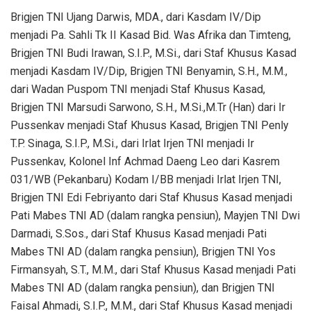
Brigjen TNI Ujang Darwis, MDA., dari Kasdam IV/Dip
menjadi Pa. Sahli Tk II Kasad Bid. Was Afrika dan Timteng,
Brigjen TNI Budi Irawan, S.I.P., M.Si., dari Staf Khusus Kasad
menjadi Kasdam IV/Dip, Brigjen TNI Benyamin, S.H., M.M.,
dari Wadan Puspom TNI menjadi Staf Khusus Kasad,
Brigjen TNI Marsudi Sarwono, S.H., M.Si.,M.Tr (Han) dari Ir
Pussenkav menjadi Staf Khusus Kasad, Brigjen TNI Penly
T.P. Sinaga, S.I.P., M.Si., dari Irlat Irjen TNI menjadi Ir
Pussenkav, Kolonel Inf Achmad Daeng Leo dari Kasrem
031/WB (Pekanbaru) Kodam I/BB menjadi Irlat Irjen TNI,
Brigjen TNI Edi Febriyanto dari Staf Khusus Kasad menjadi
Pati Mabes TNI AD (dalam rangka pensiun), Mayjen TNI Dwi
Darmadi, S.Sos., dari Staf Khusus Kasad menjadi Pati
Mabes TNI AD (dalam rangka pensiun), Brigjen TNI Yos
Firmansyah, S.T., M.M., dari Staf Khusus Kasad menjadi Pati
Mabes TNI AD (dalam rangka pensiun), dan Brigjen TNI
Faisal Ahmadi, S.I.P., M.M., dari Staf Khusus Kasad menjadi