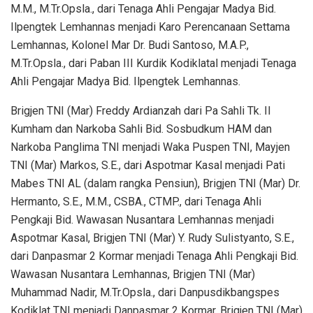
M.M., M.Tr.Opsla., dari Tenaga Ahli Pengajar Madya Bid.
Ilpengtek Lemhannas menjadi Karo Perencanaan Settama
Lemhannas, Kolonel Mar Dr. Budi Santoso, M.A.P.,
M.Tr.Opsla., dari Paban III Kurdik Kodiklatal menjadi Tenaga
Ahli Pengajar Madya Bid. Ilpengtek Lemhannas.
Brigjen TNI (Mar) Freddy Ardianzah dari Pa Sahli Tk. II
Kumham dan Narkoba Sahli Bid. Sosbudkum HAM dan
Narkoba Panglima TNI menjadi Waka Puspen TNI, Mayjen
TNI (Mar) Markos, S.E., dari Aspotmar Kasal menjadi Pati
Mabes TNI AL (dalam rangka Pensiun), Brigjen TNI (Mar) Dr.
Hermanto, S.E., M.M., CSBA., CTMP., dari Tenaga Ahli
Pengkaji Bid. Wawasan Nusantara Lemhannas menjadi
Aspotmar Kasal, Brigjen TNI (Mar) Y. Rudy Sulistyanto, S.E.,
dari Danpasmar 2 Kormar menjadi Tenaga Ahli Pengkaji Bid.
Wawasan Nusantara Lemhannas, Brigjen TNI (Mar)
Muhammad Nadir, M.Tr.Opsla., dari Danpusdikbangspes
Kodiklat TNI menjadi Danpasmar 2 Kormar, Brigjen TNI (Mar)