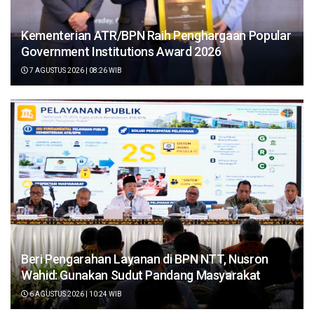
Kementerian ATR/BPN Raih Penghargaan Popular
Government Institutions Award 2026
7 AGUSTUS 2026 | 08:26 WIB
Beri Pengarahan Layanan di BPN NTT, Nusron
Wahid: Gunakan Sudut Pandang Masyarakat
6 AGUSTUS 2026 | 10:24 WIB