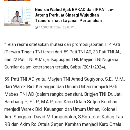
Nusron Wahid Ajak BPKAD dan IPPAT se-
Jateng Perkuat Sinergi Wujudkan
Transformasi Layanan Pertanahan
7 AGUSTUS 2026 | 22:05 WIB
“Telah resmi ditetapkan mutasi dan promosi jabatan 114 Pati
(Perwira Tinggi) TNI terdiri dari: 59 Pati TNI AD, 33 Pati TNI AL,
dan 22 Pati TNI AU,” ujar Kapuspen TNI, Mayjen TNI Nugraha
Gumilar dalam keterangan tertulis, Sabtu (20/1/2024).
59 Pati TNI AD yaitu: Mayjen TNI Amad Sugiyono, S.E., M.M.,
dari Warek Bid. Keuangan dan Umum Unhan menjadi Pati
Mabes TNI AD (dalam rangka pensiun), Brigjen TNI Dr. Jati
Bambang P., S.I.P., M.A.P., dari Karo Ortala Setjen Kemhan
menjadi Warek Bid. Keuangan dan Umum Unhan, Kolonel
Arm Sanggam David M.Tampubolon, S.Sos., dari Kabag Fas
RB dan Akim Ro Ortala Setjen Kemhan menjadi Karo Ortala