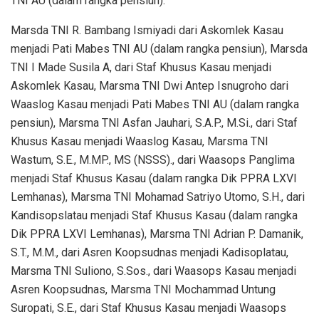
TNI AU (dalam rangka pensiun).
Marsda TNI R. Bambang Ismiyadi dari Askomlek Kasau
menjadi Pati Mabes TNI AU (dalam rangka pensiun), Marsda
TNI I Made Susila A, dari Staf Khusus Kasau menjadi
Askomlek Kasau, Marsma TNI Dwi Antep Isnugroho dari
Waaslog Kasau menjadi Pati Mabes TNI AU (dalam rangka
pensiun), Marsma TNI Asfan Jauhari, S.A.P., M.Si., dari Staf
Khusus Kasau menjadi Waaslog Kasau, Marsma TNI
Wastum, S.E., M.MP., MS (NSSS)., dari Waasops Panglima
menjadi Staf Khusus Kasau (dalam rangka Dik PPRA LXVI
Lemhanas), Marsma TNI Mohamad Satriyo Utomo, S.H., dari
Kandisopslatau menjadi Staf Khusus Kasau (dalam rangka
Dik PPRA LXVI Lemhanas), Marsma TNI Adrian P. Damanik,
S.T., M.M., dari Asren Koopsudnas menjadi Kadisoplatau,
Marsma TNI Suliono, S.Sos., dari Waasops Kasau menjadi
Asren Koopsudnas, Marsma TNI Mochammad Untung
Suropati, S.E., dari Staf Khusus Kasau menjadi Waasops