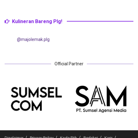
Kulineran Bareng Plg!
@majolemak.plg
Official Partner
Disclaimer
Privacy Policy
Kode Etik
Redaksi
Karir