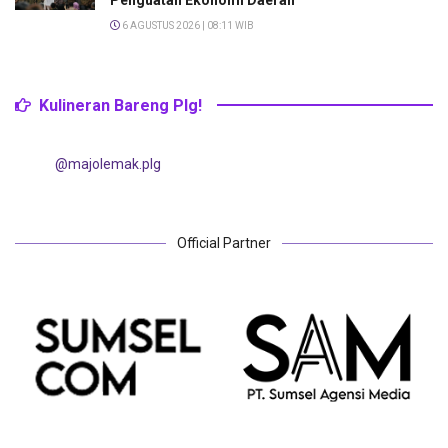
6 AGUSTUS 2026 | 08:11 WIB
Kulineran Bareng Plg!
@majolemak.plg
Official Partner