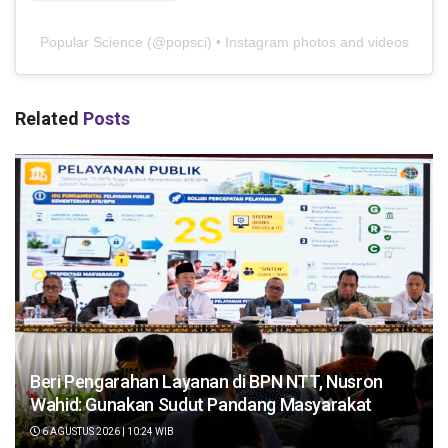
Popular Science
(@
popsci
) • Instagram photos and videos
Related
Posts
Beri Pengarahan Layanan di BPN NTT, Nusron
Wahid: Gunakan Sudut Pandang Masyarakat
6 AGUSTUS 2026 | 10:24 WIB