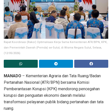
Rapat Koordinasi (Rakor) Optimalisasi Kerja Sama Kementerian ATR/BPN, KPK,
dan Pemerintah Daerah (Pemda) se-Sulut, di Wisma Negara Sulut, Selasa,
(12/05/2026).
MANADO
– Kementerian Agraria dan Tata Ruang/Badan
Pertanahan Nasional (ATR/BPN) bersama Komisi
Pemberantasan Korupsi (KPK) mendorong pencegahan
korupsi dan penguatan ekonomi daerah melalui
transformasi pelayanan publik bidang pertanahan dan tata
ruang.