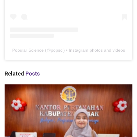
Popular Science
(@
popsci
) • Instagram photos and videos
Related
Posts