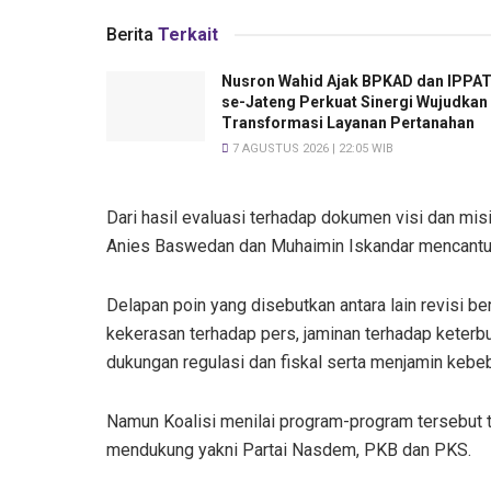
Berita
Terkait
Nusron Wahid Ajak BPKAD dan IPPA
se-Jateng Perkuat Sinergi Wujudkan
Transformasi Layanan Pertanahan
7 AGUSTUS 2026 | 22:05 WIB
Dari hasil evaluasi terhadap dokumen visi dan mi
Anies Baswedan dan Muhaimin Iskandar mencantumk
Delapan poin yang disebutkan antara lain revisi 
kekerasan terhadap pers, jaminan terhadap keterb
dukungan regulasi dan fiskal serta menjamin kebe
Namun Koalisi menilai program-program tersebut tak
mendukung yakni Partai Nasdem, PKB dan PKS.