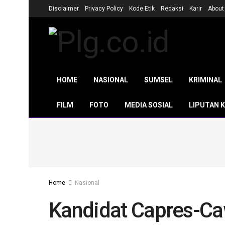
Disclaimer
Privacy Policy
Kode Etik
Redaksi
Karir
About
HOME
NASIONAL
SUMSEL
KRIMINAL
FILM
FOTO
MEDIA SOSIAL
LIPUTAN 
Home
Nasional
Kandidat Capres-Ca