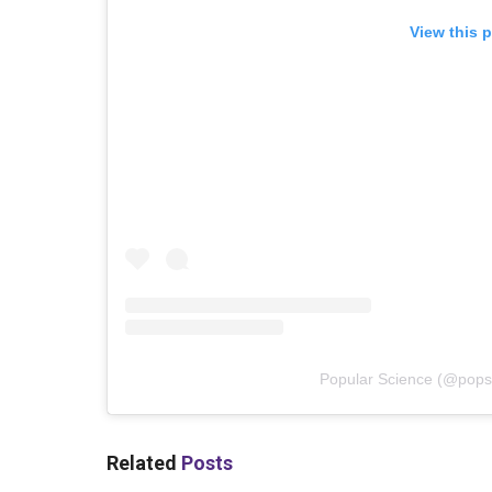
View this 
Popular Science
(@
pops
Related
Posts