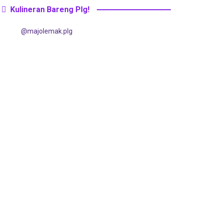
Kulineran Bareng Plg!
@majolemak.plg