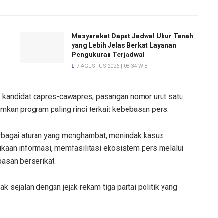
T
Masyarakat Dapat Jadwal Ukur Tanah
yang Lebih Jelas Berkat Layanan
Pengukuran Terjadwal
7 AGUSTUS 2026 | 08:34 WIB
si kandidat capres-cawapres, pasangan nomor urut satu
an program paling rinci terkait kebebasan pers.
berbagai aturan yang menghambat, menindak kasus
ukaan informasi, memfasilitasi ekosistem pers melalui
basan berserikat.
 sejalan dengan jejak rekam tiga partai politik yang